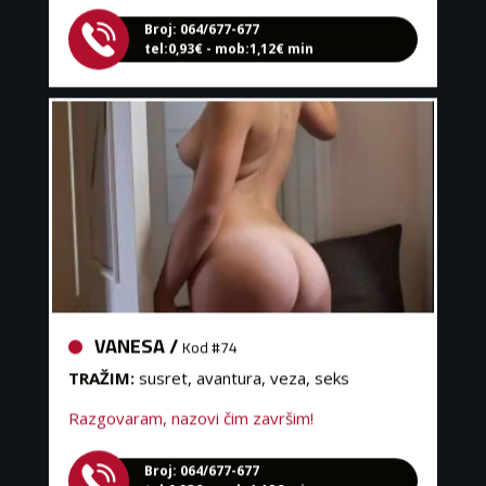
Broj: 064/677-677
tel:0,93€ - mob:1,12€ min
VANESA /
Kod #74
TRAŽIM:
susret, avantura, veza, seks
Razgovaram, nazovi čim završim!
Broj: 064/677-677
tel:0,93€ - mob:1,12€ min