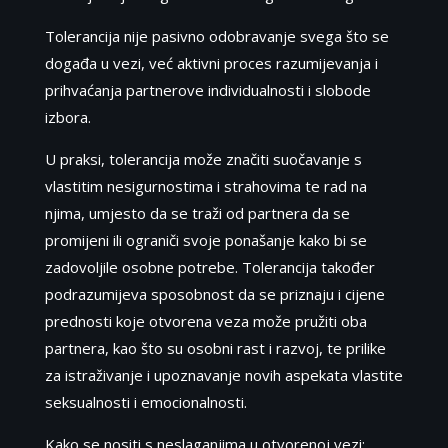
Tolerancija nije pasivno odobravanje svega što se
događa u vezi, već aktivni proces razumijevanja i
prihvaćanja partnerove individualnosti i slobode
izbora.
U praksi, tolerancija može značiti suočavanje s
vlastitim nesigurnostima i strahovima te rad na
njima, umjesto da se traži od partnera da se
promijeni ili ograniči svoje ponašanje kako bi se
zadovoljile osobne potrebe. Tolerancija također
podrazumijeva sposobnost da se priznaju i cijene
prednosti koje otvorena veza može pružiti oba
partnera, kao što su osobni rast i razvoj, te prilike
za istraživanje i upoznavanje novih aspekata vlastite
seksualnosti i emocionalnosti.
Kako se nositi s neslaganjima u otvorenoj vezi: