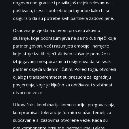
dogovorene granice i pravila još uvijek relevantna i
poštivana, i jesu li potrebne prilagodbe kako bi se
osiguralo da su potrebe svih partnera zadovoljene.
Osnovna je vještina u ovom procesu aktivno
slušanje, koje podrazumijeva ne samo čuti riječi koje
partner govori, već i razumjeti emocije i namjere
koje stoje iza tih riječi. Aktivno slušanje pomaže u
izbjegavanju nesporazuma i osigurava da se svaki
partner osjeća viđenim i čutim. Pored toga, otvoreni
dijalog i transparentnost su presudni za izgradnju
povjerenja, koje je ključno za održivost i stabilnost
otvorene veze.
U konačnici, kombinacija komunikacije, pregovaranja,
kompromisa i tolerancije formira snažan temelj za
suočavanje s izazovima otvorene veze. Kada su
ove komponente prisutne, partneri imaju alate