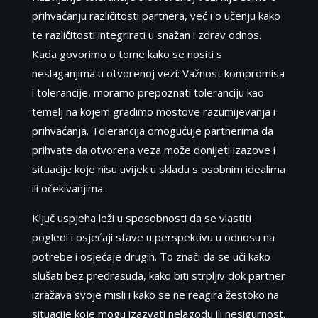
prihvaćanju različitosti partnera, već i o učenju kako
te različitosti integrirati u snažan i zdrav odnos.
Kada govorimo o tome kako se nositi s
neslaganjima u otvorenoj vezi: Važnost kompromisa
i tolerancije, moramo prepoznati toleranciju kao
temelj na kojem gradimo mostove razumijevanja i
prihvaćanja. Tolerancija omogućuje partnerima da
prihvate da otvorena veza može donijeti izazove i
situacije koje nisu uvijek u skladu s osobnim idealima
ili očekivanjima.
Ključ uspjeha leži u sposobnosti da se vlastiti
pogledi i osjećaji stave u perspektivu u odnosu na
potrebe i osjećaje drugih. To znači da se uči kako
slušati bez predrasuda, kako biti strpljiv dok partner
izražava svoje misli i kako se ne reagira žestoko na
situacije koje mogu izazvati nelagodu ili nesigurnost.