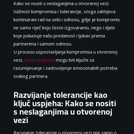
Kako se nositi s neslaganjima u otvorenoj vezi:
Važnost kompromisa i tolerancije, stoga zahtijeva
kontinuirani rad na sebi i odnosu, gdje je kompromis
ne samo riječ koju često izgovaramo, nego i djelo
koje pokazuje našu predanost i ljubav prema
partnerima i samom odnosu.
U procesu uspostavljanja kompromisa u otvorenoj
vezi,
vrući razgovori
mogu biti ključni za
razumijevanje i zadovoljenje emocionalnih potreba
svakog partnera.
Razvijanje tolerancije kao
ključ uspjeha: Kako se nositi
s neslaganjima u otvorenoj
vezi
Razvijanje tolerancije u otvorenoj vezi nije samo o