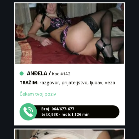
ANĐELA /
Kod #142
TRAŽIM:
razgovor, prijateljstvo, ljubav, veza
Čekam tvoj poziv
Broj: 064/677-677
tel:0,93€ - mob:1,12€ min