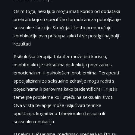
Osim toga, neki ljudi mogu imati koristi od dodataka
prehrani koji su specifično formulirani za poboljšanje
seksualne funkcije. Stručnjaci često preporučuju
kombinaciju ovih pristupa kako bi se postigli najbolji
rezultati.
Psihološka terapija također može biti korisna,
osobito ako je seksualna disfunkcija povezana s
emocionalnim ili psihološkim problemima. Terapeuti
specijalizirani za seksualno zdravlje mogu raditi s
pojedincima ili parovima kako bi identificirali i riješili
temeljne probleme koji utječu na seksualni život.
Ova vrsta terapije može uključivati tehnike
opuštanja, kognitivno-bihevioralnu terapiju ili
seksualnu edukaciju.
U nekim slučajevima, medicinski uređaji kao što su