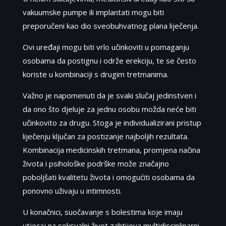
vakuumske pumpe ili implantati mogu biti
preporučeni kao dio sveobuhvatnog plana liječenja.
Ovi uređaji mogu biti vrlo učinkoviti u pomaganju
osobama da postignu i održe erekciju, te se često
koriste u kombinaciji s drugim tretmanima.
Važno je napomenuti da je svaki slučaj jedinstven i
da ono što djeluje za jednu osobu možda neće biti
učinkovito za drugu. Stoga je individualizirani pristup
liječenju ključan za postizanje najboljih rezultata.
Kombinacija medicinskih tretmana, promjena načina
života i psihološke podrške može značajno
poboljšati kvalitetu života i omogućiti osobama da
ponovno uživaju u intimnosti.
U konačnici, suočavanje s bolestima koje imaju
utjecaj na seksualni život zahtijeva multidisciplinarni