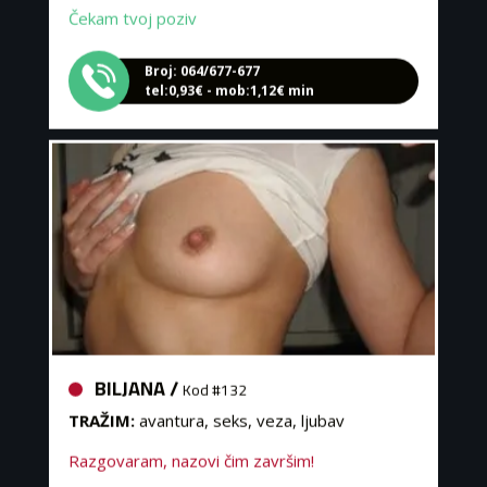
Broj: 064/677-677
tel:0,93€ - mob:1,12€ min
BILJANA /
Kod #132
TRAŽIM:
avantura, seks, veza, ljubav
Razgovaram, nazovi čim završim!