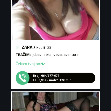
ZARA /
Kod #123
TRAŽIM:
ljubav, seks, veza, avantura
Čekam tvoj poziv
Broj: 064/677-677
tel:0,93€ - mob:1,12€ min