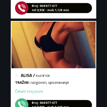
Broj: 064/677-677
tel:0,93€ - mob:1,12€ min
ALISA /
Kod #106
TRAŽIM:
razgovori, upoznavanje
Čekam tvoj poziv
Broj: 064/677-677
tel:0,93€ - mob:1,12€ min