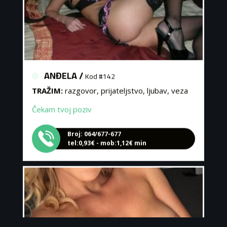
ANĐELA /
Kod #142
TRAŽIM:
razgovor, prijateljstvo, ljubav, veza
Čekam tvoj poziv
Broj: 064/677-677
tel:0,93€ - mob:1,12€ min